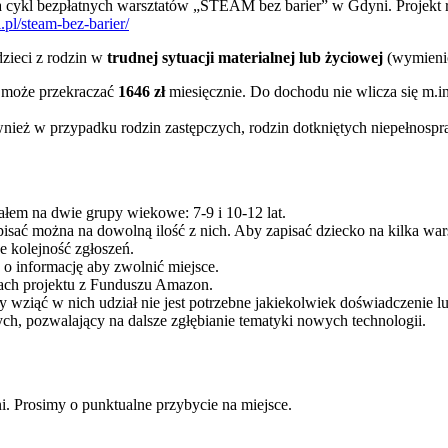
 cykl bezpłatnych warsztatów „STEAM bez barier” w Gdyni. Projekt 
i.pl/steam-bez-barier/
dzieci z rodzin w
trudnej sytuacji materialnej lub życiowej
(wymienio
e może przekraczać
1646 zł
miesięcznie. Do dochodu nie wlicza się m.i
ież w przypadku rodzin zastępczych, rodzin dotkniętych niepełnospr
iałem na dwie grupy wiekowe: 7-9 i 10-12 lat.
isać można na dowolną ilość z nich. Aby zapisać dziecko na kilka war
e kolejność zgłoszeń.
o informację aby zwolnić miejsce.
mach projektu z Funduszu Amazon.
 wziąć w nich udział nie jest potrzebne jakiekolwiek doświadczenie l
ch, pozwalający na dalsze zgłębianie tematyki nowych technologii.
i. Prosimy o punktualne przybycie na miejsce.