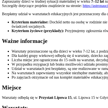
Zapraszamy dzieci w trudnej sytuacji materialnej w wieku
7–12 lat
na
Szczegóły dotyczące projektu znajdziecie na stronie:
https://astronauc
Bezpłatny udział w warsztatach edukacyjnych jest przeznaczony dla 
Kryterium materialne:
Dochód netto na osobę w rodzinie ni
świadczeń socjalnych.
Kryterium życiowe (przykłady):
Przyjmujemy zgłoszenia równ
Ważne informacje
Warsztaty przeznaczone są dla dzieci w wieku 7-12 lat, z podz
Dla każdej grupy wiekowej odbędą się 4 warsztaty, dziecko zap
Liczba miejsc jest ograniczona do 15 osób na warsztat, decyduj
W przypadku rezygnacji lub braku możliwości udziału prosimy 
Udział w warsztatach jest bezpłatny, są one realizowane w ra
Na warsztatach zapewniamy wszystkie niezbędne materiały, aby
Po zajęciach otrzymacie od nas komplet materiałów edukacyjny
Miejsce
Warsztaty odbędą się w
Przystań Lipowa 15
, ul. Lipowa 15 w Gdyn
Warsztaty