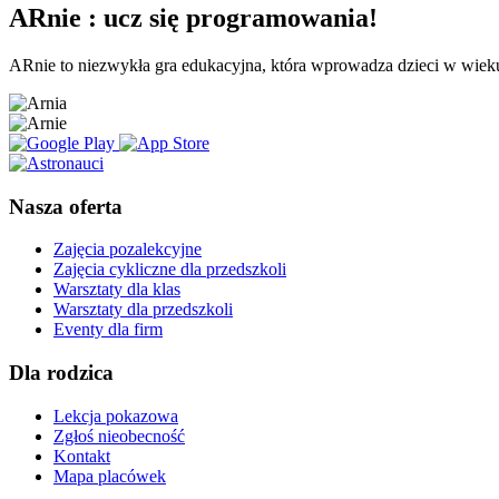
Pierwszy
ARnie
:
ucz się programowania!
Sidebar
ARnie to niezwykła gra edukacyjna, która wprowadza dzieci w wieku 
Nasza oferta
Zajęcia pozalekcyjne
Zajęcia cykliczne dla przedszkoli
Warsztaty dla klas
Warsztaty dla przedszkoli
Eventy dla firm
Dla rodzica
Lekcja pokazowa
Zgłoś nieobecność
Kontakt
Mapa placówek