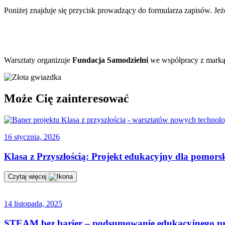
Poniżej znajduje się przycisk prowadzący do formularza zapisów. Jeże
Warsztaty organizuje
Fundacja Samodzielni
we współpracy z marką 
Może Cię zainteresować
16 stycznia, 2026
Klasa z Przyszłością: Projekt edukacyjny dla pomor
Czytaj więcej
14 listopada, 2025
STEAM bez barier – podsumowanie edukacyjnego p